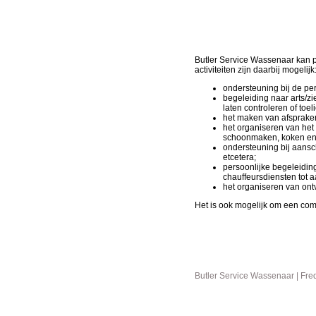
Butler Service Wassenaar kan p
activiteiten zijn daarbij mogelijk
ondersteuning bij de per
begeleiding naar arts/z
laten controleren of toel
het maken van afspraken
het organiseren van he
schoonmaken, koken en 
ondersteuning bij aansch
etcetera;
persoonlijke begeleiding 
chauffeursdiensten tot 
het organiseren van ontv
Het is ook mogelijk om een combi
Butler Service Wassenaar | Fr